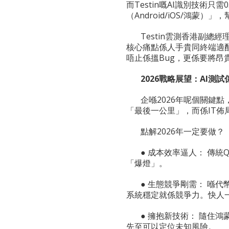
而Testin嘅AI識別技術只
（Android/iOS/鴻蒙）
Testin雲測香港副總
核心痛點係人手貴同終端適
唔止係搵Bug，更係要將昂
2026
戰略展望：
AI
測試
企喺2026年呢個關鍵
「最後一公里」，而係IT佈
點解2026年一定要做？
● 成本效率逼人： 傳
「爆燈」。
● 生態競爭剛需： 喺
系統穩定就係競爭力。快人
● 擁抱新技術： 隨住
先至可以定位未知風險。