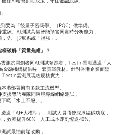
，確保AI唔會亂咁決策，守住金融底線。
鵝」
到要為「後量子密碼學」（PQC）做準備。
掉重練。AI測試具備智能預警同實時分析能力，
前，先一步幫系統「補強」。
點樣破解「質量焦慮」？
測試開創者同AI測試領跑者，Testin雲測通過「人
，為金融機構提供咗一套實戰教材。針對香港企業面臨
estin雲測展現咗硬核實力：
 喺本港部署擁有多款主流機型、
仲支援粵語團隊同跨境專線網絡測試，
境下嘅「水土不服」。
： 透過「AI+大模型」，測試人員唔使深厚編碼功底，
，效率提升60%，人工成本即刻慳返40%。
統UI測試最怕前端改動，