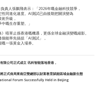
香港負責人張鵬飛表示：「2026年嘅金融科技競爭，
定性同進化速度。AI測試已由後期把關演變為
技術升級，
爭中嘅生存重塑。」
策略》唔單止係香港嘅機遇，更係全球金融演變嘅縮影。
個能率先搞掂「AI測試」，
紐嘅一張黃金入場券。
有限公司正式成立 讯科智能落地香港，
l-峰聯資本將正式佈局東南亞雙總部以財富教育賦能區域金融新生態
ational Forum Successfully Held in Beijing