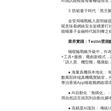
AI測試能模擬海量極端情境
3. 防範量子時代「黑天
金管局喺戰略入面明確提
呢意味着網絡安全架構要打
能喺量子金融時代殺到嚟之
業界實踐：
Testin
雲測
喺呢輪戰略升級中，作為雲
+工具+服務」嘅創新模式
「請人貴、機型雜」嘅痛點，T
● 海量真機與本地化：
數萬部終端真機嘅實驗室，
專治香港App喺複雜網絡環
● AI自動化「無碼化」
用自然語言就寫到自動化腳本
● 高精度AI識別： 傳