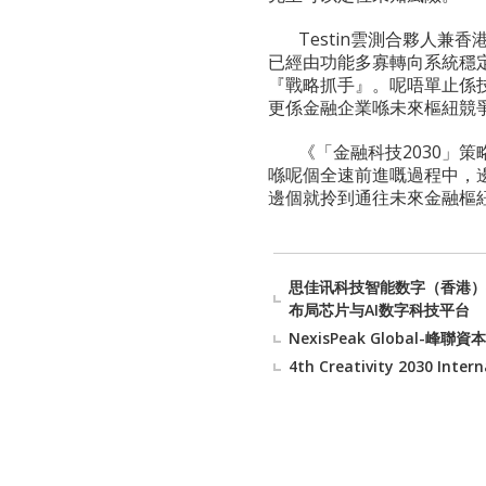
Testin雲測合夥人兼
已經由功能多寡轉向系統穩
『戰略抓手』。呢唔單止係
更係金融企業喺未來樞紐競
《「金融科技2030」
喺呢個全速前進嘅過程中，邊
邊個就拎到通往未來金融樞
思佳讯科技智能数字（香港）
布局芯片与AI数字科技平台
NexisPeak Globa
4th Creativity 2030 Intern