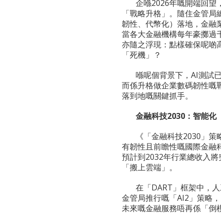
企喺2026年嘅開端回
「戰略升格」。隨住金管局總
韌性、代幣化）落地，金融
當各大金融機構每年豪擲過
亦隨之浮現：點樣確保呢啲
「死機」？
喺呢個背景下，AI測試
而係升格做企業數碼韌性嘅戰
落到地嘅關鍵抓手。
金融科技
2030
：智能化
《「金融科技2030」
有韌性且前瞻性嘅國際金融科
預計到2032年行業總收入
「搬上雲端」。
在「DART」框架中，人工
金管局推行嘅「AI2」策略
未來嘅金融服務唔再係「倒