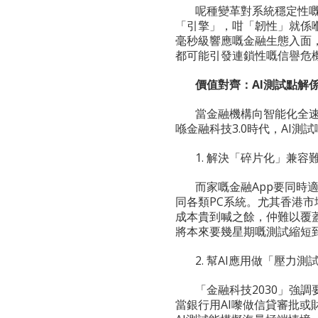
呢種變革對系統穩定性嘅
「引擎」，咁「韌性」就係
毫秒級響應嘅金融生態入面，
都可能引發連鎖性嘅信譽危
價值對齊：
AI
測試點解
當金融機構向智能化全
喺金融科技3.0時代，AI
1. 解決「碎片化」兼容
而家嘅金融App要同時適配A
同各類PC系統。尤其香港市場
成本貴到喊之餘，仲難以覆
將本來要幾星期嘅測試縮短
2. 幫AI應用做「壓力測
「金融科技2030」強調
當銀行用AI嚟做信貸審批