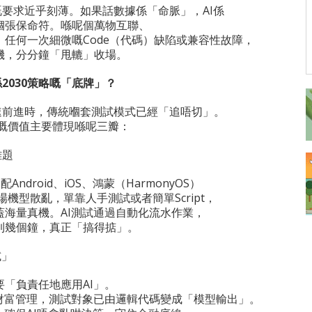
要求近乎刻薄。如果話數據係「命脈」，AI係
嗰張保命符。喺呢個萬物互聯、
任何一次細微嘅Code（代碼）缺陷或兼容性故障，
機，分分鐘「甩轆」收場。
係
2030
策略嘅「底牌」？
速前進時，傳統嗰套測試模式已經「追唔切」。
測試嘅價值主要體現喺呢三瓣：
難題
ndroid、iOS、鴻蒙（HarmonyOS）
機型散亂，單靠人手測試或者簡單Script，
蓋海量真機。AI測試通過自動化流水作業，
到幾個鐘，真正「搞得掂」。
試」
要「負責任地應用AI」。
或財富管理，測試對象已由邏輯代碼變成「模型輸出」。