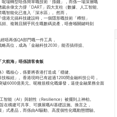
望，呢場轉型唔係簡單嘅技術「揼錢」，而係一場深層嘅
裁余偉文力撐「DART」四大支柱（數據、人工智能、
業嘅智能化已進入「深水區」。然而，
千億港元搞科技建設時，一個隱形嘅技術「樽頸」
高頻、複雜且關乎民生嘅數碼資產，唔會喺關鍵時刻
已經唔再係QA部門嘅一件工具，
略高位，成為「金融科技2030」能否搞得掂、
「大航海」唔係請客食飯
策略》嘅核心，係要將香港打造成「穩健、
技樞紐」。香港現時已有超過1200間金融科技公司，
將突破6000億美元。呢種規模化嘅爆發，逼使金融業務全面
智能（AI）與韌性（Resilience）被擺到上神枱。
，旨在構建可共享、可擴展嘅AI基礎設施。換言之，
模」式產品，而係由AI驅動、高度個性化嘅動態體驗。