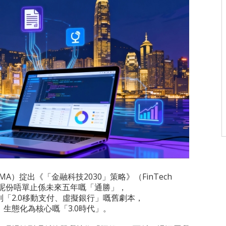
MA）掟出《「金融科技2030」策略》（FinTech
。呢份唔單止係未來五年嘅「通勝」，
「2.0移動支付、虛擬銀行」嘅舊劇本，
生態化為核心嘅「3.0時代」。