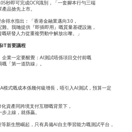
需0.05秒即可完成OCR識別，「一套腳本行勻三端
」，幫產品搶先上市。
經理余得水指出：「香港金融業邁向3.0，
配難。我哋提供『即插即用』嘅質量基礎設施，
貴嘅研發人力從重複勞動中解放出嚟。」
係
IT
首要議程
點，企業一定要醒覺：AI測試唔係項目交付前嘅
局嘅「第一道防線」。
統QA模式嘅成本係幾何級增長，唔引入AI測試，預算一定
代幣化資產同跨境支付互聯嘅背景下，
一步上線，就係贏。
鴻蒙等新生態崛起，只有具備AI自主學習能力嘅測試平台，