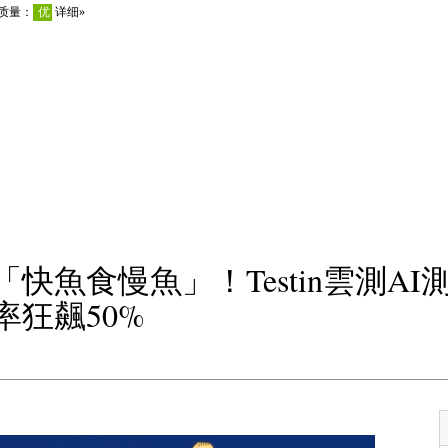
「快魚食慢魚」！Testin雲測AI
率狂飆50%