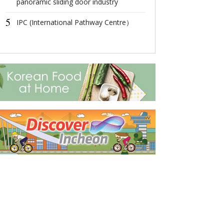
panoramic sliding door industry
4
“云上达孜”—
5
IPC (International Pathway Centre）
5
The Ultimate 
Getaway: Disco
City's Splendor